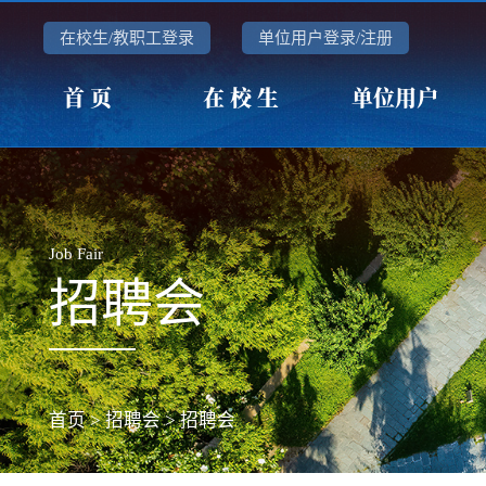
在校生/教职工登录
单位用户登录/注册
首 页
在 校 生
单位用户
Job Fair
招聘会
首页
>
招聘会
>
招聘会