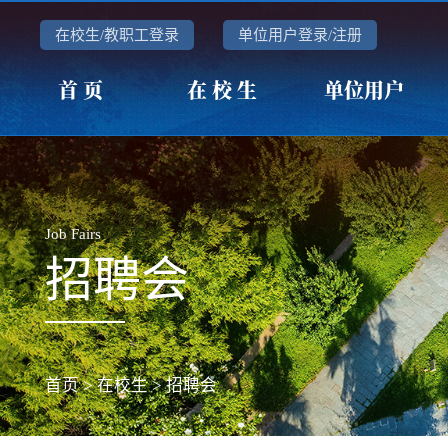
在校生/教职工登录
单位用户登录/注册
首 页
在 校 生
单位用户
Job Fairs
招聘会
首页
>
在校生
>
招聘会