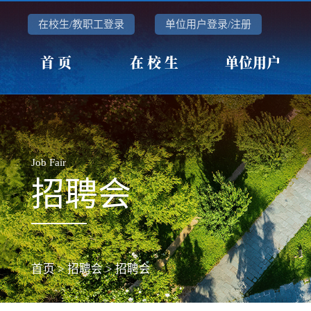
在校生/教职工登录
单位用户登录/注册
首 页
在 校 生
单位用户
Job Fair
招聘会
首页
>
招聘会
>
招聘会