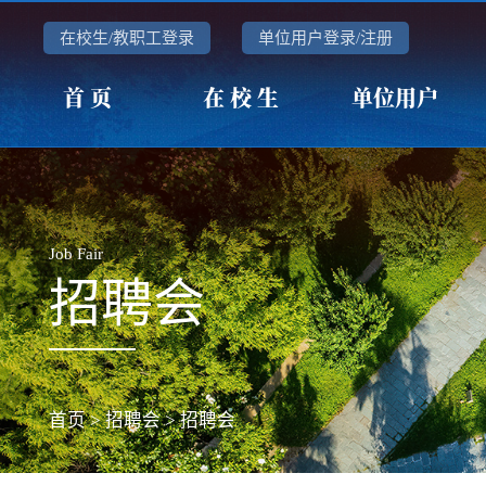
在校生/教职工登录
单位用户登录/注册
首 页
在 校 生
单位用户
Job Fair
招聘会
首页
>
招聘会
>
招聘会