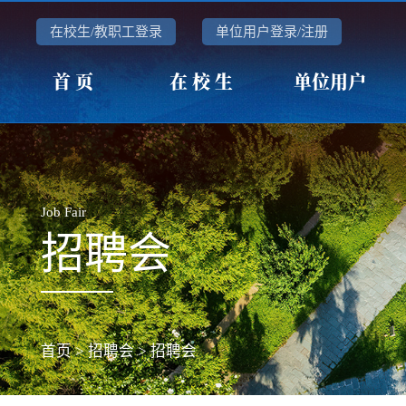
在校生/教职工登录
单位用户登录/注册
首 页
在 校 生
单位用户
Job Fair
招聘会
首页
>
招聘会
>
招聘会