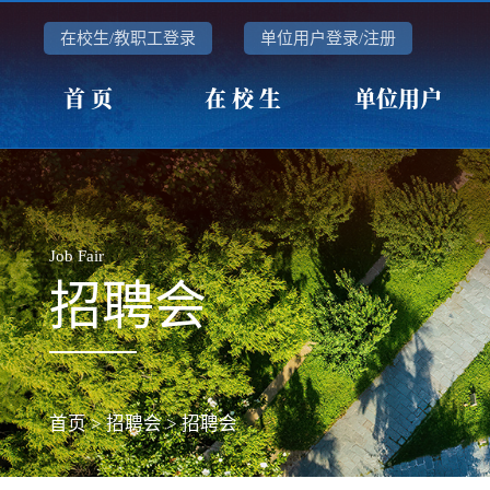
在校生/教职工登录
单位用户登录/注册
首 页
在 校 生
单位用户
Job Fair
招聘会
首页
>
招聘会
>
招聘会