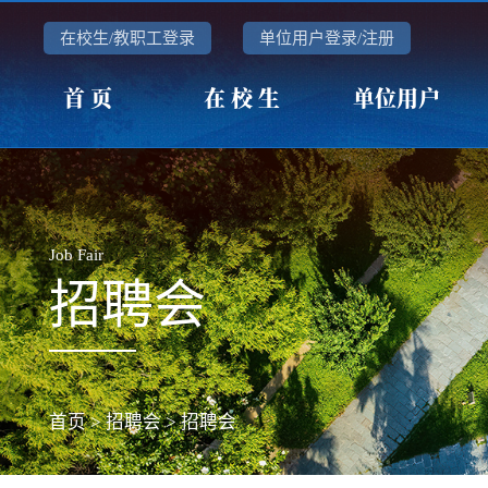
在校生/教职工登录
单位用户登录/注册
首 页
在 校 生
单位用户
Job Fair
招聘会
首页
>
招聘会
>
招聘会