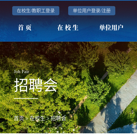
在校生/教职工登录
单位用户登录/注册
首 页
在 校 生
单位用户
Job Fair
招聘会
首页
>
在校生
>
招聘会