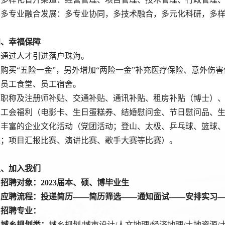
4. 多专业融合发展：多专业协同，多技术融合，多元化科研，
四
、
幸福保障
. 通过人才引进落户珠海。
.
购买
“五险一金”，另外
增加
“两险一金”补充医疗保险、意外伤
. 员工食堂、员工宿舍。
4. 职称及注册师补贴、交通补贴、通讯补贴、租房补贴（博士）
5. 工会福利（电影卡、生日蛋糕券、结婚慰问金、节日慰问品、
6. 丰富的企业文化活动（党团活动；登山、太极、乒乓球、篮
课；项目汇报比赛、演讲比赛、歌手大赛等比赛）。
五
、
加入我们
.
招聘
对象：
2023届
本、硕
、
博
毕业生
.
应聘流程
：
投递
简历
——简历筛选——通知面试——
安排实习
.
招聘
专业：
Ø
城乡规划类：
城乡规划
/城市设计/人文地理/经济地理/土地资源