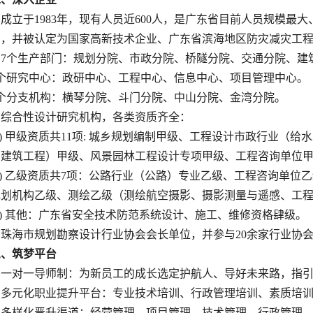
.
成立于
1983年，现有人员近600人，是广东省目前人员规模
构，并被认定为国家高新技术企业、广东省滨海地区防灾减灾工
2. 7个生产部门：规划分院、市政分院、桥隧分院、交通分院、
4个研究中心：政研中心、工程中心、信息中心、项目管理中心。
4个分支机构：横琴分院、斗门分院、中山分院、金湾分院。
. 综合性设计研究机构，各类资质齐全：
)
甲级资质共
11项: 城乡规划编制甲级、工程设计市政行业（
（建筑工程）甲级、风景园林工程设计专项甲级、工程咨询单位
)
乙级资质共
7项：公路行业（公路）专业乙级、工程咨询单位
规划机构乙级、测绘乙级（测绘航空摄影、摄影测量与遥感、工
3) 其他：广东省安全技术防范系统设计、施工、维修资格肆级。
.
珠海市规划勘察设计行业协会会长单位，并参与
20余家行业协
三
、
筑梦平台
1. 一对一导师制：为新员工的成长选定护航人、导好未来路，指
2. 多元化职业提升平台：专业技术培训、行政管理培训、素质培
3. 多样化晋升渠道：经营管理、项目管理、技术管理、行政管理