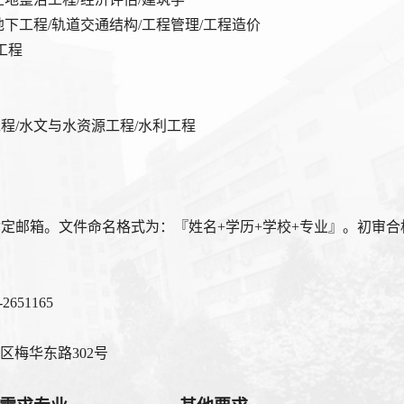
地下工程/轨道交通结构/
工程管理
/工程造价
工程
工程/水文与水资源工程/水利工程
指定邮箱。文件命名格式为：『姓名
+学历+学校+专业』。初审
56-2651165
梅华东路302号