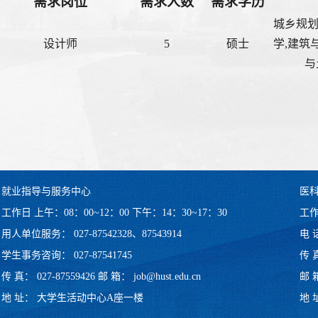
需求岗位
需求人数
需求学历
城乡规划
设计师
5
硕士
学,建筑
与
就业指导与服务中心
医
工作日 上午：08：00~12：00 下午：14：30~17：30
工作
用人单位服务： 027-87542328、87543914
电 话
学生事务咨询： 027-87541745
传 真
传 真： 027-87559426 邮 箱： job@hust.edu.cn
邮 箱
地 址： 大学生活动中心A座一楼
地 