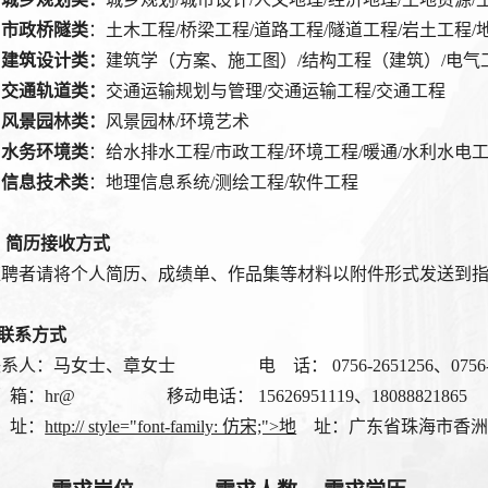
Ø
市政桥隧类
：
土木工程
/桥梁工程/道路工程/
隧道工程
/岩土工程/
Ø
建筑设计类：
建筑学（方案、施工图）
/结构工程（建筑）/电气
Ø
交通轨道类：
交通运输规划与管理
/交通运输工程/交通工程
Ø
风景
园林
类：
风景园林
/环境艺术
Ø
水务环境类
：
给水排水工程
/市政工程/环境工程/暖通/水利水电
Ø
信息
技术类
：
地理信息系统
/测绘工程/软件工程
简历接收方式
应聘者请将个人简历、成绩单、作品集等材料以附件形式发送到
联系方式
联系人：马女士、章女士
电
话：
0756-2651256
、
07
邮
箱：
hr@
移动电话：
15626951119、18088821865
网
址：
http:// style="font-family: 仿宋;">地
址：广东省珠海市香洲区