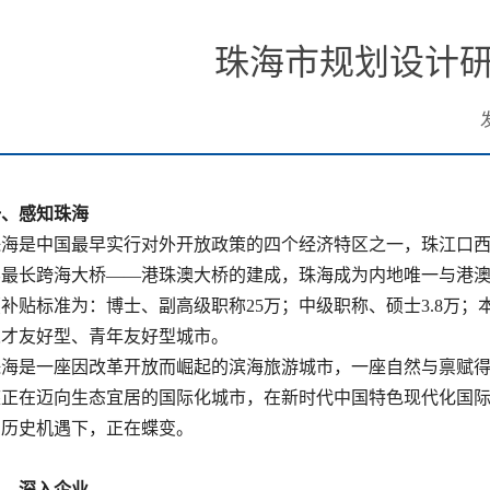
珠海市规划设计研究
一
、
感知珠海
珠海是中国最早实行对外开放政策的四个经济特区之一，珠江口
界最长
跨海大桥
——港珠澳大桥的建成，珠海成为内地唯一与港
（补贴标准为：博士
、副高级职称
25万；中级职称、硕士3.8万；
人才友好型、青年友好型城市。
珠海是一座因改革开放而崛起的滨海旅游城市，一座自然与禀赋
座正在迈向生态宜居的国际化城市，在新时代中国特色现代化国
的历史机遇下，正在蝶变。
二、
深入
企业