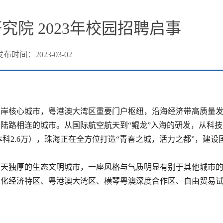
院 2023年校园招聘启事
发布时间：2023-03-02
西岸核心城市，粤港澳大湾区重要门户枢纽，沿海经济带高质量
澳陆路相连的城市。从国际航空
航天到
“鲲龙”入海的研发，从科
本科2.6万），珠海
正在全方位打造
“青春之城，
活力之都
”，建设
得天独厚的生态文明城市，一座风格与气质明显有别于其他城市
际化经济特区、粤港澳大湾区、横琴粤澳深度合作区、自由贸易