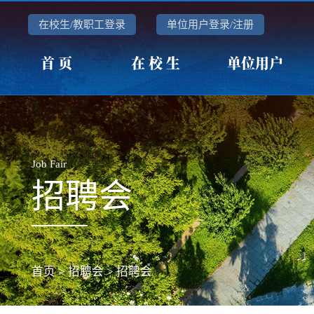
在校生/教职工登录
单位用户登录/注册
首 页
在 校 生
单位用户
Job Fair
招聘会
首页
>
招聘会
>
招聘会