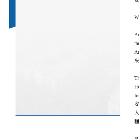
Wh
An
th
Th
H
I
*W