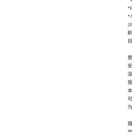
*F
*A
20
管
猎