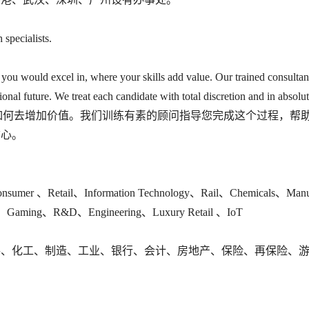
h specialists.
 you would excel in, where your skills add value. Our trained consulta
onal future. We treat each candidate with total discretion and in absol
，如何去增加价值。我们训练有素的顾问指导您完成这个过程，帮
信心。
nsumer 、Retail、Information Technology、Rail、Chemicals、Manu
ce、Gaming、R&D、Engineering、Luxury Retail 、IoT
路、化工、制造、工业、银行、会计、房地产、保险、再保险、