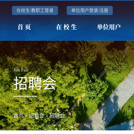
在校生/教职工登录
单位用户登录/注册
首 页
在 校 生
单位用户
Job Fair
招聘会
首页
>
招聘会
>
招聘会