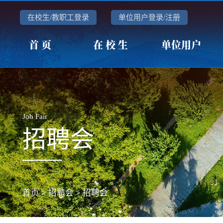
在校生/教职工登录
单位用户登录/注册
首 页
在 校 生
单位用户
Job Fair
招聘会
首页
>
招聘会
>
招聘会