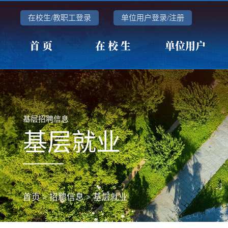
在校生/教职工登录
单位用户登录/注册
首 页
在 校 生
单位用户
基层招聘信息
基层就业
首页
>
招聘信息
>
基层就业