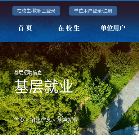
在校生/教职工登录
单位用户登录/注册
首 页
在 校 生
单位用户
基层招聘信息
基层就业
首页
>
招聘信息
>
基层就业