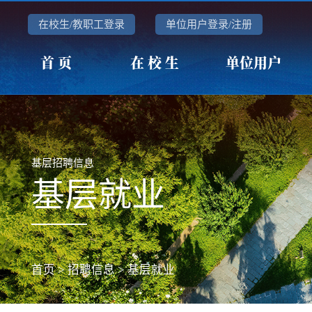
在校生/教职工登录
单位用户登录/注册
首 页
在 校 生
单位用户
基层招聘信息
基层就业
首页
>
招聘信息
>
基层就业