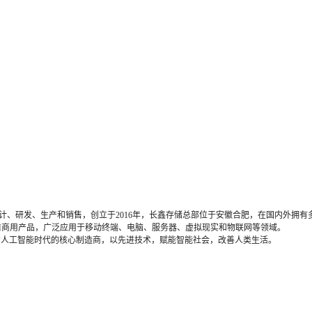
的设计、研发、生产和销售，
创立于
2
016
年，长鑫存储总部位于安徽合肥，在国内外拥有
M商用产品，广泛应用于移动终端、电脑、服务器、虚拟现实和物联网等领域。
的人工智能时代的核心制造商，以先进技术，赋能智能社会，改善人类生活。