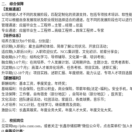
二、
综合保障
【发展通道】
公司根据人才不同的发展阶段，匹配定制化的资源支持，包括专项技术培训、软性
工可以根据自身发展现状及职业规划选择适合的通道，在不同的发展阶段也可以进
管理通道：应届毕业生→工程师→主管→经理→总监
专业通道：应届毕业生→工程师→高级工程师→首席工程师→专家
【培养体系】
培养方案分为
6个阶段，分别是
：
初识期
(入职前)：
雇主品牌初体验、简单了解公司状况、开放日活动；
适应期
(入职后10天)：入职欢迎仪式、
NCG集训营、文化初识、前辈分享会；
吸收期
(0-3个月)：结构化学习、导师辅导、文化第一课、培训考核；
融合期
(3-6个月)：在岗培养、个人发展计划、试用期评估、主题沙龙、优秀者表彰
沉淀期
(6-12个月)：高潜人才差异化培养、任务考核、项目实践、述职汇报；
升华期
(12-18个月)：项目实践、述职汇报、年度绩效、能力认证、专项人才项目选
【薪酬福利】
薪酬结构：基本工资，季度奖金，年终奖；
基础福利：社会保险，住房公积金，商业保险，带薪年假
(法定+福利)，安全手机
生活保障：工作餐，自有宿舍（部分地区），自驾补贴（部分地区），医务室；
文化活动：团队建设活动，社团活动，家庭日，各类球赛，音乐节；
人才培养：
NCG计划，在线学习，继续教育及资助；
激励认可：长鑫英雄奖，年度业务大奖，年度人才大奖，年度文化大奖。
三、
校招岗位
见官网http://jobs.cxmt.com，或者关注“长鑫存储招聘”微信公众号，点击菜单栏“加
Ø
电路设计类
：