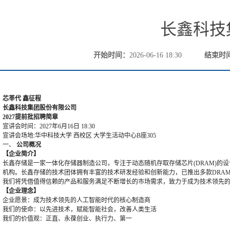
长鑫科技
开始时间：
2026-06-16 18:30
结束时
芯莘代
鑫征程
长鑫科技集团股份有限公司
202
7
提前批招聘简章
宣讲会时间：
2027年6月16日 18:30
宣讲会场地
:华中科技大学 西校区 大学生活动中心B座305
一、
公司概况
【企业简介】
长鑫存储是一家一体化存储器制造公司，专注于
动态随机存取存储芯片
(DRAM)
机构。长鑫存储的技术团体拥有丰富的技术研发经验和创新能力，已推出多款
D
RA
我们将凭借值得信赖的产品和服务满足不断增长的市场需求，致力于成为技术领先
【企业理念】
企业愿景：成为技术领先的人工智能时代的核心制造商
我们的使命：
以先进技术，赋能智能社会，改善人类生活
我们的价值观：正直、永葆创业、执行力、第一