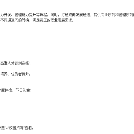
能力开发、管理能力提升等课程。同时，打通双向发展通道，提供专业序列和管理序列
行不同通道间的转换，满足员工的职业发展需求。
、高潜人才识别选拔；
拔培养、优秀者晋升。
，年度体检，节日礼金；
入长鑫”-“校园招聘”查看。