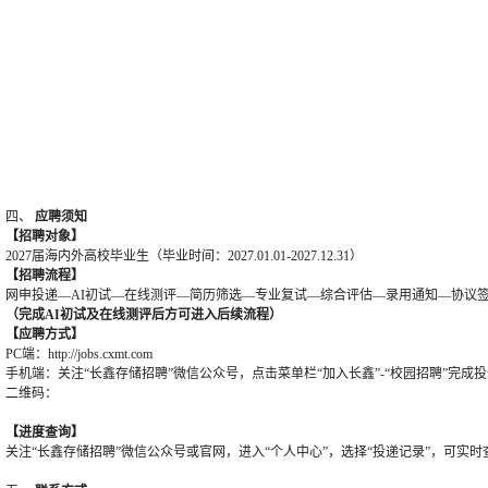
四、
应聘须知
【招聘对象】
2027届海内外高校毕业生（毕业时间：2027.01.01-2027.12.31）
【招聘流程】
网申投递—AI
初试
—在线测评
—简历筛选—专业复试—综合评估—录用通知—协议
（完成
A
I
初试及在线测评后方可进入后续流程）
【应聘方式】
PC端：http://jobs.cxmt.com
手机端：关注
“长鑫存储招聘”微信公众号，点击菜单栏“加入长鑫”-“校园招聘”完成
二维码：
【进度查询】
关注
“长鑫存储招聘”微信公众号或官网，进入“个人中心”，选择“投递记录”，可实