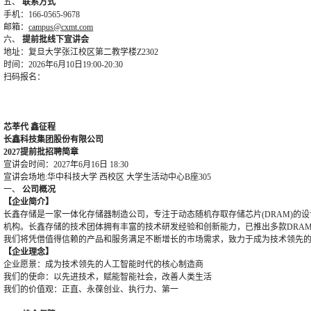
五、
联系方式
手机：166-0565-9678
邮箱：
campus@cxmt.com
六、
提前批线下宣讲会
地址：复旦大学张江校区第二教学楼Z2302
时间：2026
年
6月10日19:00-20:30
扫码报名：
芯莘代
鑫征程
长鑫科技集团股份有限公司
202
7
提前批招聘简章
宣讲会时间：
2027年6月16日 18:30
宣讲会场地
:华中科技大学 西校区 大学生活动中心B座305
一、
公司概况
【企业简介】
长鑫存储是一家一体化存储器制造公司，专注于
动态随机存取存储芯片
(DRAM)
机构。长鑫存储的技术团体拥有丰富的技术研发经验和创新能力，已推出多款
D
RA
我们将凭借值得信赖的产品和服务满足不断增长的市场需求，致力于成为技术领先
【企业理念】
企业愿景：成为技术领先的人工智能时代的核心制造商
我们的使命：
以先进技术，赋能智能社会，改善人类生活
我们的价值观：正直、永葆创业、执行力、第一